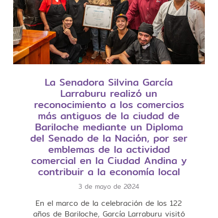
La Senadora Silvina García
Larraburu realizó un
reconocimiento a los comercios
más antiguos de la ciudad de
Bariloche mediante un Diploma
del Senado de la Nación, por ser
emblemas de la actividad
comercial en la Ciudad Andina y
contribuir a la economía local
3 de mayo de 2024
En el marco de la celebración de los 122
años de Bariloche, García Larraburu visitó