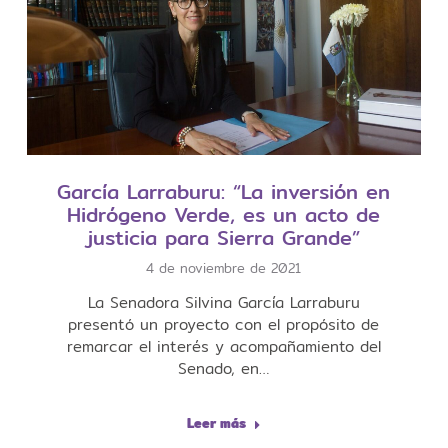
García Larraburu: “La inversión en
Hidrógeno Verde, es un acto de
justicia para Sierra Grande”
4 de noviembre de 2021
La Senadora Silvina García Larraburu
presentó un proyecto con el propósito de
remarcar el interés y acompañamiento del
Senado, en…
Leer más