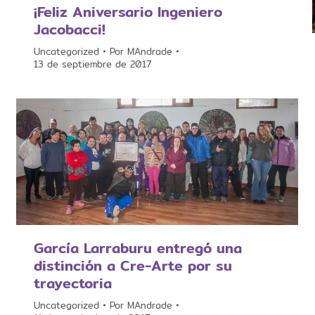
¡Feliz Aniversario Ingeniero
Jacobacci!
Uncategorized
Por
MAndrade
13 de septiembre de 2017
García Larraburu entregó una
distinción a Cre-Arte por su
trayectoria
Uncategorized
Por
MAndrade