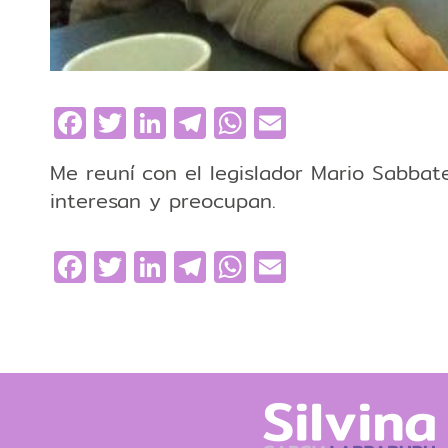
Facebook
Twitter
LinkedIn
Telegram
WhatsApp
Email
Me reuní con el legislador Mario Sabbate
interesan y preocupan.
Facebook
Twitter
LinkedIn
Telegram
WhatsApp
Email