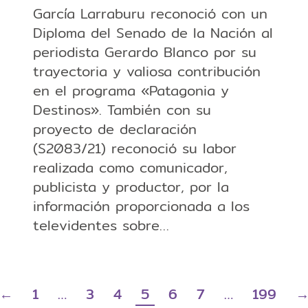
García Larraburu reconoció con un
Diploma del Senado de la Nación al
periodista Gerardo Blanco por su
trayectoria y valiosa contribución
en el programa «Patagonia y
Destinos». También con su
proyecto de declaración
(S2083/21) reconoció su labor
realizada como comunicador,
publicista y productor, por la
información proporcionada a los
televidentes sobre…
←
1
…
3
4
5
6
7
…
199