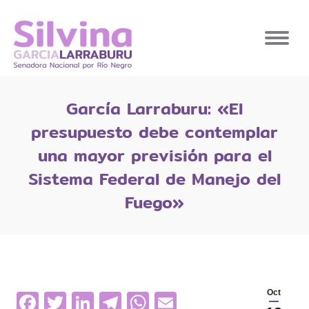
García Larraburu: «El
presupuesto debe contemplar
una mayor previsión para el
Sistema Federal de Manejo del
Fuego»
Facebook
Twitter
LinkedIn
Telegram
WhatsApp
Email
Oct