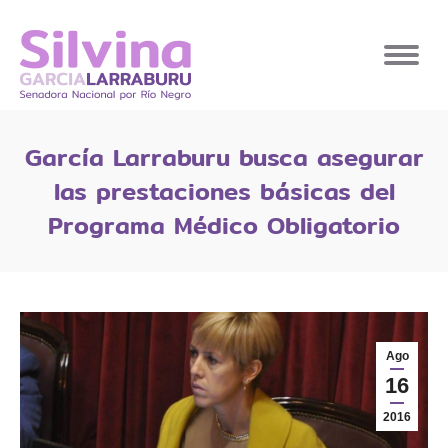
García Larraburu busca asegurar
las prestaciones básicas del
Programa Médico Obligatorio
Ago
16
2016